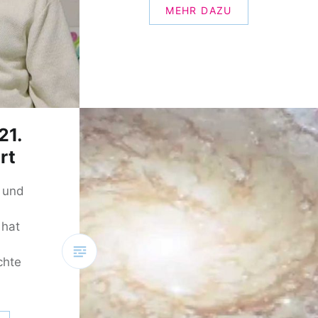
MEHR DAZU
21.
rt
r und
 hat
chte