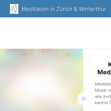
Zum
Meditation in Zürich & Winterthur
Inhalt
springen
Med
Meditati
Musik v
wie auc
kannst 