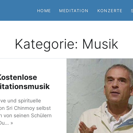
HOME
MEDITATION
KONZERTE
Kategorie:
Musik
Kostenlose
itationsmusik
ve und spirituelle
on Sri Chinmoy selbst
h von seinen Schülern
Du… »