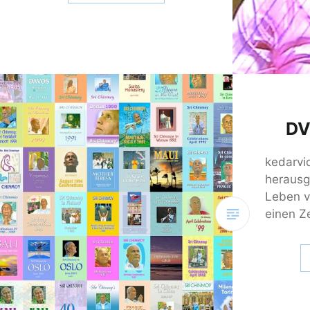
DV
kedarvi
herausg
Leben v
einen Z